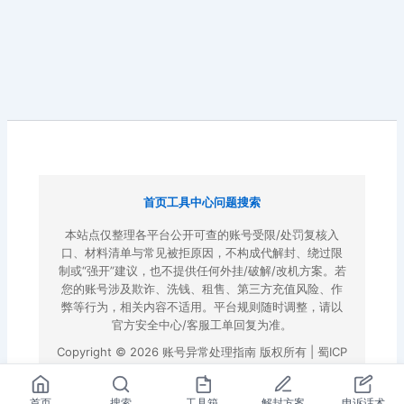
首页
工具中心
问题搜索
本站点仅整理各平台公开可查的账号受限/处罚复核入
口、材料清单与常见被拒原因，不构成代解封、绕过限
制或“强开”建议，也不提供任何外挂/破解/改机方案。若
您的账号涉及欺诈、洗钱、租售、第三方充值风险、作
弊等行为，相关内容不适用。平台规则随时调整，请以
官方安全中心/客服工单回复为准。
Copyright © 2026 账号异常处理指南 版权所有 |
蜀ICP
备2022023972号-3
|
百度地图
首页
搜索
工具箱
解封方案
申诉话术