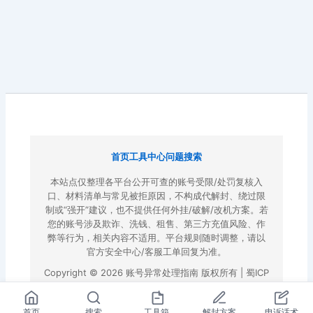
首页
工具中心
问题搜索
本站点仅整理各平台公开可查的账号受限/处罚复核入
口、材料清单与常见被拒原因，不构成代解封、绕过限
制或“强开”建议，也不提供任何外挂/破解/改机方案。若
您的账号涉及欺诈、洗钱、租售、第三方充值风险、作
弊等行为，相关内容不适用。平台规则随时调整，请以
官方安全中心/客服工单回复为准。
Copyright © 2026 账号异常处理指南 版权所有 |
蜀ICP
备2022023972号-3
|
百度地图
首页
搜索
工具箱
解封方案
申诉话术