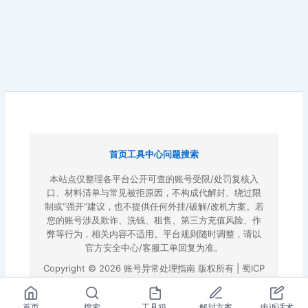
首页
工具中心
问题搜索
本站点仅整理各平台公开可查的账号受限/处罚复核入
口、材料清单与常见被拒原因，不构成代解封、绕过限
制或“强开”建议，也不提供任何外挂/破解/改机方案。若
您的账号涉及欺诈、洗钱、租售、第三方充值风险、作
弊等行为，相关内容不适用。平台规则随时调整，请以
官方安全中心/客服工单回复为准。
Copyright © 2026 账号异常处理指南 版权所有 |
蜀ICP
备2022023972号-3
|
百度地图
首页
搜索
工具箱
解封方案
申诉话术