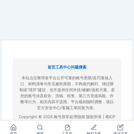
首页
工具中心
问题搜索
本站点仅整理各平台公开可查的账号受限/处罚复核入
口、材料清单与常见被拒原因，不构成代解封、绕过限
制或“强开”建议，也不提供任何外挂/破解/改机方案。若
您的账号涉及欺诈、洗钱、租售、第三方充值风险、作
弊等行为，相关内容不适用。平台规则随时调整，请以
官方安全中心/客服工单回复为准。
Copyright © 2026 账号异常处理指南 版权所有 |
蜀ICP
备2022023972号-3
|
百度地图
首页
搜索
工具箱
解封方案
申诉话术