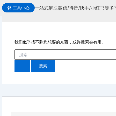
一站式解决微信/抖音/快手/小红书等
🛠️
工具中心
搜
索
我们似乎找不到您想要的东西，或许搜索会有用。
搜
索：