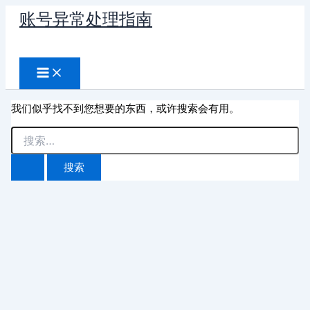
跳
账号异常处理指南
至
搜
内
容
索
我们似乎找不到您想要的东西，或许搜索会有用。
搜
索：