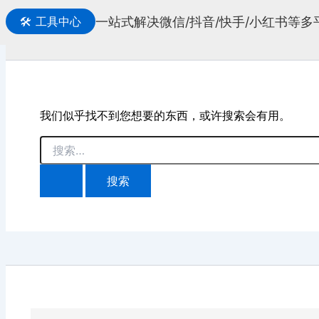
一站式解决微信/抖音/快手/小红书等
🛠️
工具中心
搜
索
我们似乎找不到您想要的东西，或许搜索会有用。
搜
索：