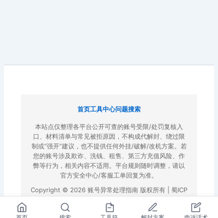
首页
工具中心
问题搜索
本站点仅整理各平台公开可查的账号受限/处罚复核入
口、材料清单与常见被拒原因，不构成代解封、绕过限
制或“强开”建议，也不提供任何外挂/破解/改机方案。若
您的账号涉及欺诈、洗钱、租售、第三方充值风险、作
弊等行为，相关内容不适用。平台规则随时调整，请以
官方安全中心/客服工单回复为准。
Copyright © 2026 账号异常处理指南 版权所有 |
蜀ICP
备2022023972号-3
|
百度地图
首页
搜索
工具箱
解封方案
申诉话术