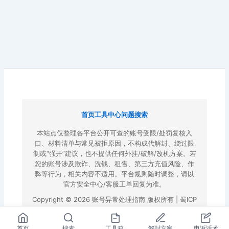
首页
工具中心
问题搜索
本站点仅整理各平台公开可查的账号受限/处罚复核入
口、材料清单与常见被拒原因，不构成代解封、绕过限
制或“强开”建议，也不提供任何外挂/破解/改机方案。若
您的账号涉及欺诈、洗钱、租售、第三方充值风险、作
弊等行为，相关内容不适用。平台规则随时调整，请以
官方安全中心/客服工单回复为准。
Copyright © 2026 账号异常处理指南 版权所有 |
蜀ICP
备2022023972号-3
|
百度地图
首页
搜索
工具箱
解封方案
申诉话术