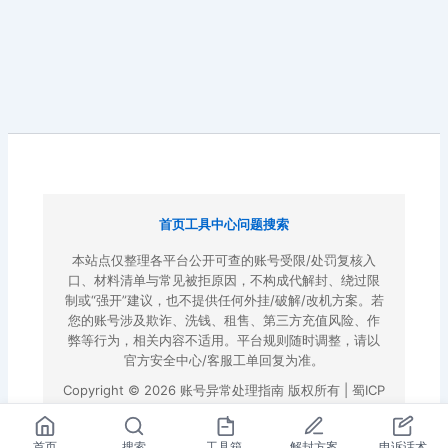
首页
工具中心
问题搜索
本站点仅整理各平台公开可查的账号受限/处罚复核入
口、材料清单与常见被拒原因，不构成代解封、绕过限
制或“强开”建议，也不提供任何外挂/破解/改机方案。若
您的账号涉及欺诈、洗钱、租售、第三方充值风险、作
弊等行为，相关内容不适用。平台规则随时调整，请以
官方安全中心/客服工单回复为准。
Copyright © 2026 账号异常处理指南 版权所有 |
蜀ICP
备2022023972号-3
|
百度地图
首页
搜索
工具箱
解封方案
申诉话术