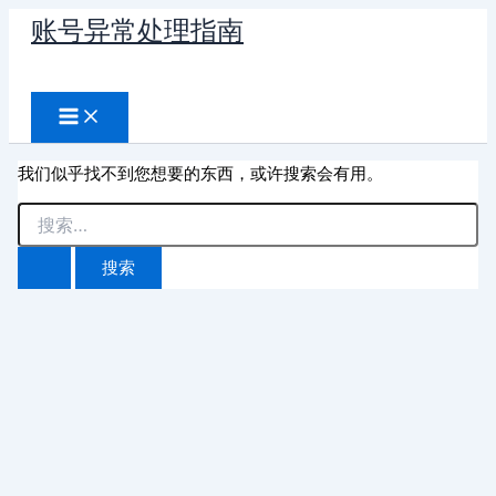
跳
账号异常处理指南
至
搜
内
容
索
我们似乎找不到您想要的东西，或许搜索会有用。
搜
索：