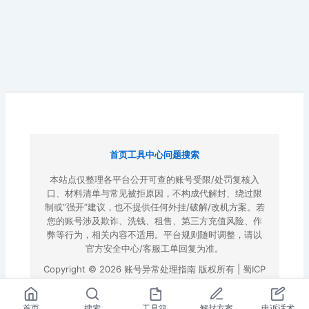
首页
工具中心
问题搜索
本站点仅整理各平台公开可查的账号受限/处罚复核入
口、材料清单与常见被拒原因，不构成代解封、绕过限
制或“强开”建议，也不提供任何外挂/破解/改机方案。若
您的账号涉及欺诈、洗钱、租售、第三方充值风险、作
弊等行为，相关内容不适用。平台规则随时调整，请以
官方安全中心/客服工单回复为准。
Copyright © 2026 账号异常处理指南 版权所有 |
蜀ICP
备2022023972号-3
|
百度地图
首页
搜索
工具箱
解封方案
申诉话术