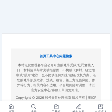
首页
工具中心
问题搜索
本站点仅整理各平台公开可查的账号受限/处罚复核入
口、材料清单与常见被拒原因，不构成代解封、绕过限
制或“强开”建议，也不提供任何外挂/破解/改机方案。若
您的账号涉及欺诈、洗钱、租售、第三方充值风险、作
弊等行为，相关内容不适用。平台规则随时调整，请以
官方安全中心/客服工单回复为准。
Copyright © 2026 账号异常处理指南 版权所有 |
蜀ICP
备2022023972号-3
|
百度地图
首页
搜索
工具箱
解封方案
申诉话术