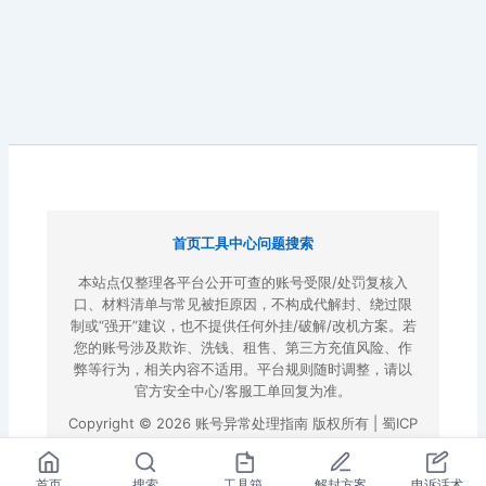
首页
工具中心
问题搜索
本站点仅整理各平台公开可查的账号受限/处罚复核入
口、材料清单与常见被拒原因，不构成代解封、绕过限
制或“强开”建议，也不提供任何外挂/破解/改机方案。若
您的账号涉及欺诈、洗钱、租售、第三方充值风险、作
弊等行为，相关内容不适用。平台规则随时调整，请以
官方安全中心/客服工单回复为准。
Copyright © 2026 账号异常处理指南 版权所有 |
蜀ICP
备2022023972号-3
|
百度地图
首页
搜索
工具箱
解封方案
申诉话术