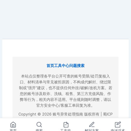
首页
工具中心
问题搜索
本站点仅整理各平台公开可查的账号受限/处罚复核入
口、材料清单与常见被拒原因，不构成代解封、绕过限
制或“强开”建议，也不提供任何外挂/破解/改机方案。若
您的账号涉及欺诈、洗钱、租售、第三方充值风险、作
弊等行为，相关内容不适用。平台规则随时调整，请以
官方安全中心/客服工单回复为准。
Copyright © 2026 账号异常处理指南 版权所有 |
蜀ICP
备2022023972号-3
|
百度地图
首页
搜索
工具箱
解封方案
申诉话术