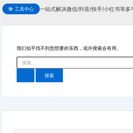
一站式解决微信/抖音/快手/小红书等
🛠️
工具中心
搜
索
我们似乎找不到您想要的东西，或许搜索会有用。
搜
索：