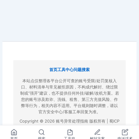
首页
工具中心
问题搜索
本站点仅整理各平台公开可查的账号受限/处罚复核入
口、材料清单与常见被拒原因，不构成代解封、绕过限
制或“强开”建议，也不提供任何外挂/破解/改机方案。若
您的账号涉及欺诈、洗钱、租售、第三方充值风险、作
弊等行为，相关内容不适用。平台规则随时调整，请以
官方安全中心/客服工单回复为准。
Copyright © 2026 账号异常处理指南 版权所有 |
蜀ICP
备2022023972号-3
|
百度地图
首页
搜索
工具箱
解封方案
申诉话术